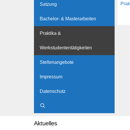
Prak
Satzung
Bachelor- & Masterarbeiten
Post
navig
Praktika &
Werkstudententätigkeiten
Stellenangebote
Impressum
Datenschutz
Aktuelles